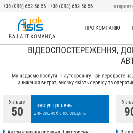
+38 (098) 652 56 56 | +38 (093) 682 56 56
Інтернет
ПРО КОМПАНІЮ
ВАША IT КОМАНДА
ВІДЕОСПОСТЕРЕЖЕННЯ, ДОМ
АВ
Ми надаємо послуги ІТ-аутсорсингу - ви передаєте на
зниження витрат, високу якість сервісу та операти
більше
біль
Послуг і рішень
50
9
для ваших бізнес-завдань
Автоматизація продажу it аутсорсинг
Віде